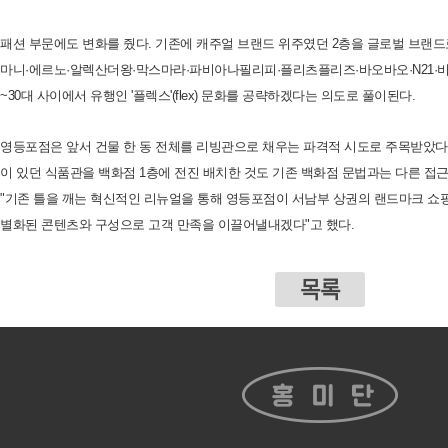
패션 부문에도 변화를 줬다. 기존에 캐주얼 브랜드 위주였던 2층을 글로벌 브랜
마니·에르노·알렉산더왕·막스마라·파비아나필리피·플리츠플리즈·바오바오·N21·비
~30대 사이에서 유행인 '플렉스'(flex) 문화를 공략하겠다는 의도로 풀이된다.
영등포점은 앞서 건물 한 동 전체를 리빙관으로 채우는 파격적 시도로 주목받았다.
이 있던 식품관을 백화점 1층에 전진 배치한 것도 기존 백화점 문법과는 다른 
"기존 틀을 깨는 혁신적인 리뉴얼을 통해 영등포점이 서남부 상권의 랜드마크 쇼
별화된 콘텐츠와 구성으로 고객 만족을 이끌어낼내겠다"고 했다.
목록