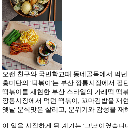
오랜 친구와 국민학교때
동네골목에서 먹던
홍미단의 '떡볶이'는 부산 깡통시장에서 팔
떡볶이를 재현한 부산 스타일의 가래떡 떡
깡통시장에서 먹던 떡볶이, 꼬마김밥을 재
옛날 분식맛은 살리고, 분위기와 감성을 
이 일을 시작하게 된 계기는 '그냥'이였습니